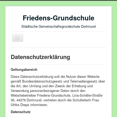
Friedens-Grundschule
Städtische Gemeinschaftsgrundschule Dortmund
Navigation
an/aus
Datenschutzerklärung
Startseite
Lernangebote
Geltungsbereich
Diese Datenschutzerklärung soll die Nutzer dieser Website
Schatzkiste
gemäß Bundesdatenschutzgesetz und Telemediengesetz über
Unsere Schule
die Art, den Umfang und den Zweck der Erhebung und
Verwendung personenbezogener Daten durch den
Haus des Lernens
Websitebetreiber Friedens-Grundschule, Lina-Schäfer-Straße
36, 44379 Dortmund, vertreten durch die Schulleiterin Frau
Unser Miteinander
Ulrike Dreps informieren.
Datenschutz
Unser Schulprogramm